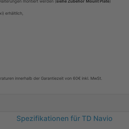
Halterungen montiert werden (
siehe Zubehör
Mount Plate
)
) erhältlich,
araturen innerhalb
der Garantiezeit von 60€ inkl. MwSt.
Spezifikationen für TD Navio