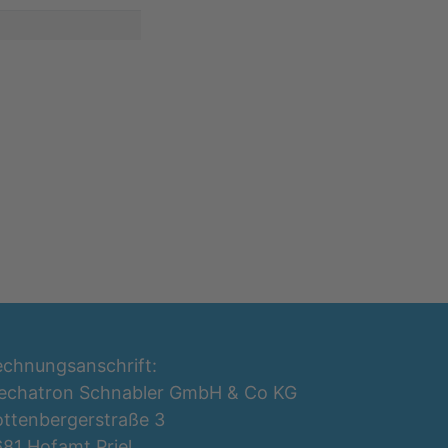
chnungsanschrift:
echatron Schnabler GmbH & Co KG
ttenbergerstraße 3
81 Hofamt Priel