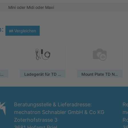
Mini oder Midi oder Maxi
n:
Vergleichen
Mount Plate TD Navio Midi/Maxi
Ladegerät für TD Navio und TD I-110
Mount Plate TD Navio Mini
Beratungsstelle & Lieferadresse:
Re
mechatron Schnabler GmbH & Co KG
m
Zoterhofstrasse 3
Ro
3681 Hofamt Priel
36