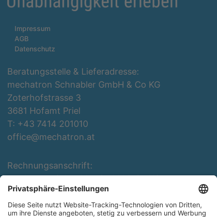
Impressum
AGB
Datenschutz
Beratungsstelle & Lieferadresse:
mechatron Schnabler GmbH & Co KG
Zoterhofstrasse 3
3681 Hofamt Priel
T: +43 7414 201010
office@mechatron.at
Rechnungsanschrift:
mechatron Schnabler GmbH & Co KG
Rottenbergerstraße 3
3681 Hofamt Priel