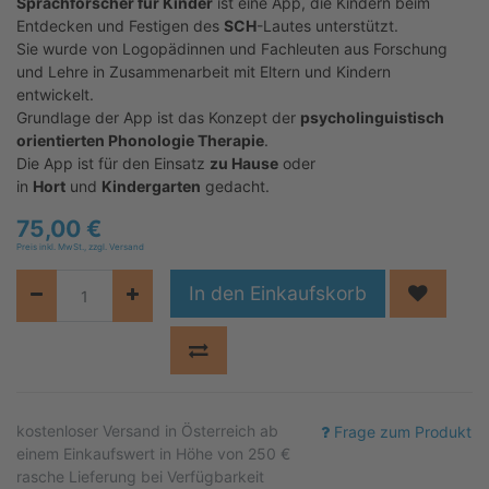
Sprachforscher für Kinder
ist eine App, die Kindern beim
Entdecken und Festigen des
SCH
-Lautes unterstützt.
Sie wurde von Logopädinnen und Fachleuten aus Forschung
und Lehre in Zusammenarbeit mit Eltern und Kindern
entwickelt.
Grundlage der App ist das Konzept der
psycholinguistisch
orientierten Phonologie Therapie
.
Die App ist für den Einsatz
zu Hause
oder
in
Hort
und
Kindergarten
gedacht.
75,00
€
Preis inkl. MwSt., zzgl. Versand
In den Einkaufskorb
kostenloser
Versand in Österreich ab
Frage zum Produkt
einem Einkaufswert in Höhe von 250 €
rasche Lieferung bei Verfügbarkeit