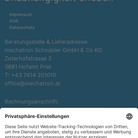
Impressum
AGB
Datenschutz
Beratungsstelle & Lieferadresse:
mechatron Schnabler GmbH & Co KG
Zoterhofstrasse 3
3681 Hofamt Priel
T: +43 7414 201010
office@mechatron.at
Rechnungsanschrift:
mechatron Schnabler GmbH & Co KG
Rottenbergerstraße 3
3681 Hofamt Priel
T: +43 7414 201010