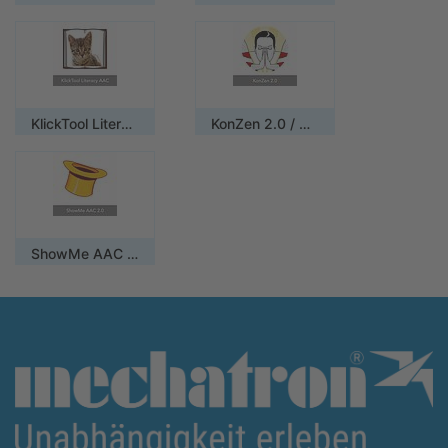
KlickTool Literacy AAC / Mehrplatzlizenz
KonZen 2.0 / Mehrplatzlizenz
ShowMe AAC 3.0 / Mehrplatzlizenz