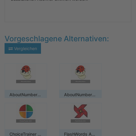
Vorgeschlagene Alternativen:
Vergleichen
AboutNumbers AAC/ Einzelplatzlizenz
AboutNumbers AAC/ Mehrplatzlizenz
ChoiceTrainer AAC / Mehrplatzlizenz
FlashWords AAC / Mehrplatzlizenz