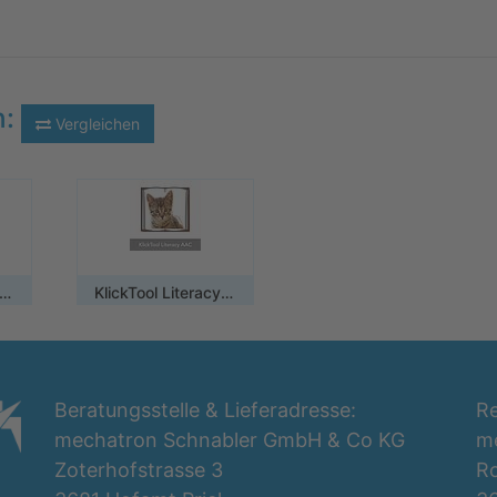
n:
Vergleichen
e Train & Learn I Windows-App
KlickTool Literacy AAC / Einzelplatzlizenz
Beratungsstelle & Lieferadresse:
Re
mechatron Schnabler GmbH & Co KG
m
Zoterhofstrasse 3
Ro