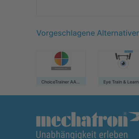
Vorgeschlagene Alternative
ChoiceTrainer AAC / Einzelplatzlizenz
Ey