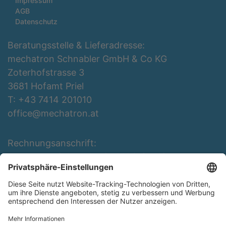
Impressum
AGB
Datenschutz
Beratungsstelle & Lieferadresse:
mechatron Schnabler GmbH & Co KG
Zoterhofstrasse 3
3681 Hofamt Priel
T: +43 7414 201010
office@mechatron.at
Rechnungsanschrift:
mechatron Schnabler GmbH & Co KG
Rottenbergerstraße 3
3681 Hofamt Priel
T: +43 7414 201010
office@mechatron.at