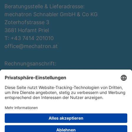
Beratungsstelle & Lieferadresse:
mechatron Schnabler GmbH & Co KG
Zoterhofstrasse 3
3681 Hofamt Priel
T: +43 7414 201010
office@mechatron.at
Rechnungsanschrift:
mechatron Schnabler GmbH & Co KG
Rottenbergerstraße 3
3681 Hofamt Priel
T: +43 7414 201010
office@mechatron.at