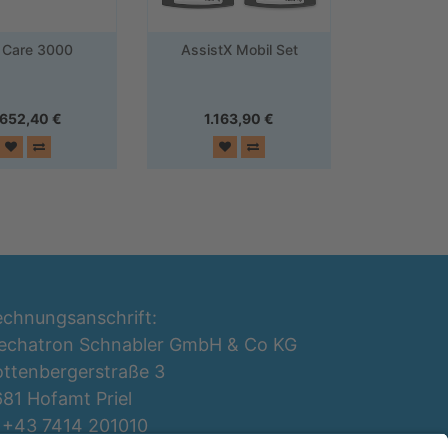
 Care 3000
AssistX Mobil Set
.652,40
€
1.163,90
€
chnungsanschrift:
echatron Schnabler GmbH & Co KG
ttenbergerstraße 3
81 Hofamt Priel
 +43 7414 201010