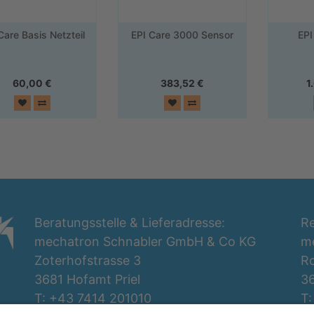
Care Basis Netzteil
EPI Care 3000 Sensor
EPI
60,00
€
383,52
€
1
Beratungsstelle & Lieferadresse:
Re
mechatron Schnabler GmbH & Co KG
m
Zoterhofstrasse 3
Ro
3681 Hofamt Priel
36
T: +43 7414 201010
T: