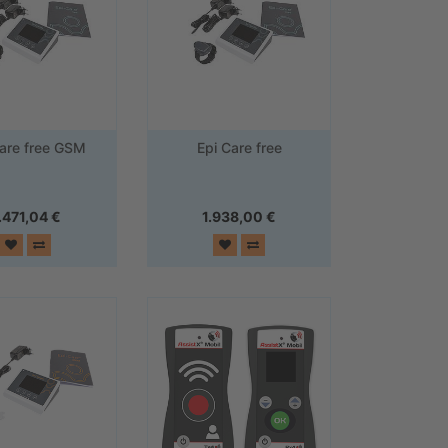
Care free GSM
Epi Care free
.471,04
€
1.938,00
€