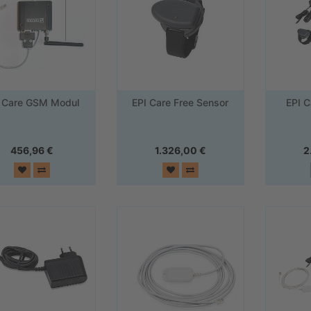
I Care GSM Modul
EPI Care Free Sensor
EPI 
456,96
€
1.326,00
€
2