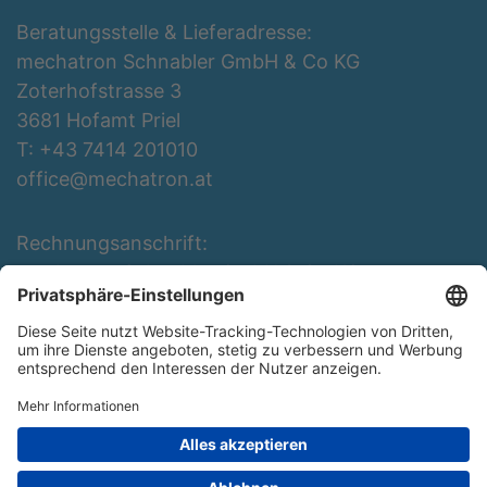
Beratungsstelle & Lieferadresse:
mechatron Schnabler GmbH & Co KG
Zoterhofstrasse 3
3681 Hofamt Priel
T: +43 7414 201010
office@mechatron.at
Rechnungsanschrift:
mechatron Schnabler GmbH & Co KG
Rottenbergerstraße 3
3681 Hofamt Priel
T: +43 7414 201010
office@mechatron.at